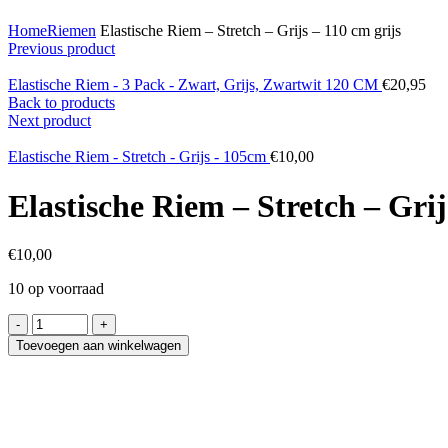
Click to enlarge
Home
Riemen
Elastische Riem – Stretch – Grijs – 110 cm grijs
Previous product
Elastische Riem - 3 Pack - Zwart, Grijs, Zwartwit 120 CM
€
20,95
Back to products
Next product
Elastische Riem - Stretch - Grijs - 105cm
€
10,00
Elastische Riem – Stretch – Grij
€
10,00
10 op voorraad
Elastische
Riem
Toevoegen aan winkelwagen
-
Stretch
-
Grijs
-
110