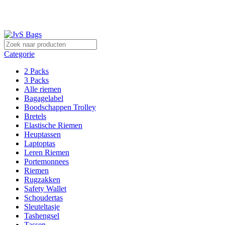
Sterk in lederwaren!
Categorie
2 Packs
3 Packs
Alle riemen
Bagagelabel
Boodschappen Trolley
Bretels
Elastische Riemen
Heuptassen
Laptoptas
Leren Riemen
Portemonnees
Riemen
Rugzakken
Safety Wallet
Schoudertas
Sleuteltasje
Tashengsel
Tassen