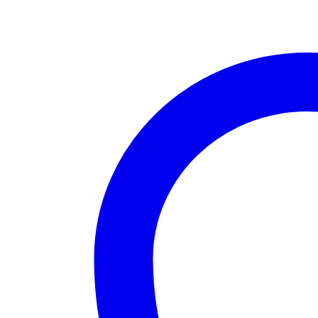
cm
grijs
aantal