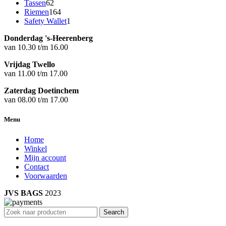
62
producten
Tassen
62
producten
164
Riemen
164
producten
1
Safety Wallet
1
product
Donderdag 's-Heerenberg
van 10.30 t/m 16.00
Vrijdag Twello
van 11.00 t/m 17.00
Zaterdag Doetinchem
van 08.00 t/m 17.00
Menu
Home
Winkel
Mijn account
Contact
Voorwaarden
JVS BAGS
2023
Search