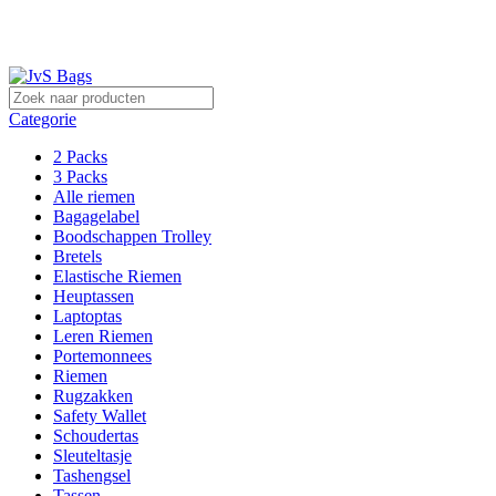
Sterk in lederwaren!
Categorie
2 Packs
3 Packs
Alle riemen
Bagagelabel
Boodschappen Trolley
Bretels
Elastische Riemen
Heuptassen
Laptoptas
Leren Riemen
Portemonnees
Riemen
Rugzakken
Safety Wallet
Schoudertas
Sleuteltasje
Tashengsel
Tassen