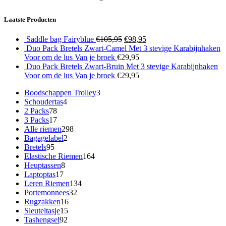
Laatste Producten
Oorspronkelijke
Huidige
Saddle bag Fairyblue
€
105,95
€
98,95
prijs
prijs
Duo Pack Bretels Zwart-Camel Met 3 stevige Karabijnhaken
was:
is:
Voor om de lus Van je broek
€
29,95
€105,95.
€98,95.
Duo Pack Bretels Zwart-Bruin Met 3 stevige Karabijnhaken
Voor om de lus Van je broek
€
29,95
3
Boodschappen Trolley
3
4
producten
Schoudertas
4
78
producten
2 Packs
78
producten
17
3 Packs
17
producten
298
Alle riemen
298
2
producten
Bagagelabel
2
95
producten
Bretels
95
producten
164
Elastische Riemen
164
8
producten
Heuptassen
8
17
producten
Laptoptas
17
producten
134
Leren Riemen
134
32
producten
Portemonnees
32
16
producten
Rugzakken
16
15
producten
Sleuteltasje
15
92
producten
Tashengsel
92