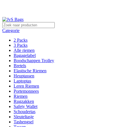
Sterk in lederwaren!
Categorie
2 Packs
3 Packs
Alle riemen
Bagagelabel
Boodschappen Trolley
Bretels
Elastische Riemen
Heuptassen
Laptoptas
Leren Riemen
Portemonnees
Riemen
Rugzakken
Safety Wallet
Schoudertas
Sleuteltasje
Tashengsel
Tassen