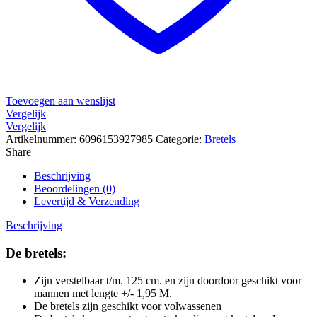
broekriem
Stretch
riem
Bruin
120
cm
aantal
Toevoegen aan wenslijst
Vergelijk
Vergelijk
Artikelnummer:
6096153927985
Categorie:
Bretels
Share
Beschrijving
Beoordelingen (0)
Levertijd & Verzending
Beschrijving
De bretels:
Zijn verstelbaar t/m. 125 cm. en zijn doordoor geschikt voor
mannen met lengte +/- 1,95 M.
De bretels zijn geschikt voor volwassenen