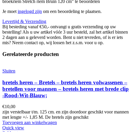
broekriem Stretch riem Bruin 120 cm” te beoordelen
Je moet
ingelogd zijn
om een beoordeling te plaatsen.
Levertijd & Verzending
Bij besteding vanaf €50,- ontvangt u gratis verzending op uw
bestelling! Als u uw artikel vóór 3 uur besteld, zal het artikel binnen
2 dagen aan u geleverd worden. Bent u niet tevreden, of is er iets
mis? Neem contact op, wij lossen het z.s.m. voor u op.
Gerelateerde producten
Sluiten
bretels heren – Bretels – bretels heren volwassenen –
bretellen voor mannen – bretels heren met brede clip
-Rood-Wit-Blauw;
€
10,00
zijn verstelbaar t/m. 125 cm. en zijn doordoor geschikt voor mannen
met lengte +/- 1,85 M. De bretels zijn geschikt
Toevoegen aan winkelwagen
Quick view