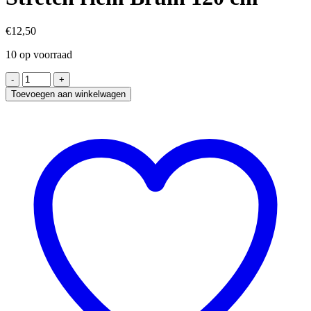
€
12,50
10 op voorraad
Bretels
Bruin
Toevoegen aan winkelwagen
-
4
Clips
-
Met
extra
stevige,
sterke
en
brede
klem
die
niet
losschieten!
met
een
Elastische