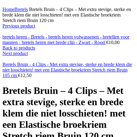
Click to enlarge
Home
Bretels
Bretels Bruin – 4 Clips – Met extra stevige, sterke en
brede klem die niet losschieten! met een Elastische broekriem
Stretch riem Bruin 120 cm
Previous product
bretels heren - Bretels - bretels heren volwassenen - bretellen voor
mannen - bretels heren met brede clip - Zwart - Rood
€
10,00
Back to products
Next product
Bretels Bruin - 4 Clips - Met extra stevige, sterke en brede klem die
niet losschieten! met een Elastische broekriem Stretch riem Bruin
105 cm
€
12,50
Bretels Bruin – 4 Clips – Met
extra stevige, sterke en brede
klem die niet losschieten! met
een Elastische broekriem
Stretch riem Bruin 120 cm