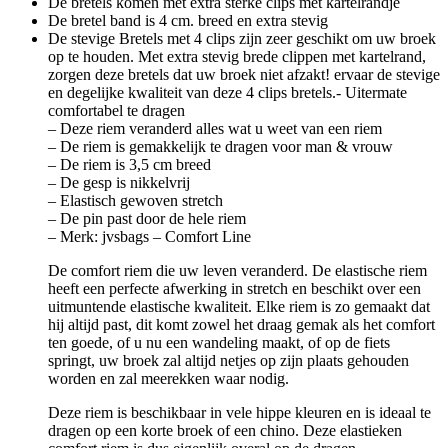
De bretels komen met extra sterke clips met kartelrandje
De bretel band is 4 cm. breed en extra stevig
De stevige Bretels met 4 clips zijn zeer geschikt om uw broek
op te houden. Met extra stevig brede clippen met kartelrand,
zorgen deze bretels dat uw broek niet afzakt! ervaar de stevige
en degelijke kwaliteit van deze 4 clips bretels.- Uitermate
comfortabel te dragen
– Deze riem veranderd alles wat u weet van een riem
– De riem is gemakkelijk te dragen voor man & vrouw
– De riem is 3,5 cm breed
– De gesp is nikkelvrij
– Elastisch gewoven stretch
– De pin past door de hele riem
– Merk: jvsbags – Comfort Line
De comfort riem die uw leven veranderd. De elastische riem
heeft een perfecte afwerking in stretch en beschikt over een
uitmuntende elastische kwaliteit. Elke riem is zo gemaakt dat
hij altijd past, dit komt zowel het draag gemak als het comfort
ten goede, of u nu een wandeling maakt, of op de fiets
springt, uw broek zal altijd netjes op zijn plaats gehouden
worden en zal meerekken waar nodig.
Deze riem is beschikbaar in vele hippe kleuren en is ideaal te
dragen op een korte broek of een chino. Deze elastieken