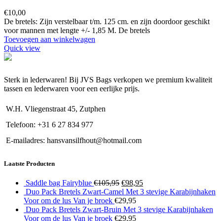
€
10,00
De bretels: Zijn verstelbaar t/m. 125 cm. en zijn doordoor geschikt
voor mannen met lengte +/- 1,85 M. De bretels
Toevoegen aan winkelwagen
Quick view
Sterk in lederwaren! Bij JVS Bags verkopen we premium kwaliteit
tassen en lederwaren voor een eerlijke prijs.
W.H. Vliegenstraat 45, Zutphen
Telefoon: +31 6 27 834 977
E-mailadres: hansvansilfhout@hotmail.com
Laatste Producten
Oorspronkelijke
Huidige
Saddle bag Fairyblue
€
105,95
€
98,95
prijs
prijs
Duo Pack Bretels Zwart-Camel Met 3 stevige Karabijnhaken
was:
is:
Voor om de lus Van je broek
€
29,95
€105,95.
€98,95.
Duo Pack Bretels Zwart-Bruin Met 3 stevige Karabijnhaken
Voor om de lus Van je broek
€
29,95