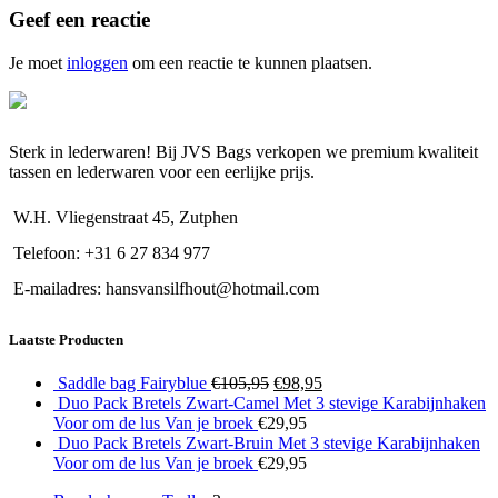
Geef een reactie
Je moet
inloggen
om een reactie te kunnen plaatsen.
Sterk in lederwaren! Bij JVS Bags verkopen we premium kwaliteit
tassen en lederwaren voor een eerlijke prijs.
W.H. Vliegenstraat 45, Zutphen
Telefoon: +31 6 27 834 977
E-mailadres: hansvansilfhout@hotmail.com
Laatste Producten
Oorspronkelijke
Huidige
Saddle bag Fairyblue
€
105,95
€
98,95
prijs
prijs
Duo Pack Bretels Zwart-Camel Met 3 stevige Karabijnhaken
was:
is:
Voor om de lus Van je broek
€
29,95
€105,95.
€98,95.
Duo Pack Bretels Zwart-Bruin Met 3 stevige Karabijnhaken
Voor om de lus Van je broek
€
29,95