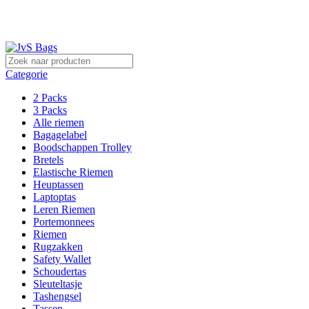
Sterk in lederwaren!
Categorie
2 Packs
3 Packs
Alle riemen
Bagagelabel
Boodschappen Trolley
Bretels
Elastische Riemen
Heuptassen
Laptoptas
Leren Riemen
Portemonnees
Riemen
Rugzakken
Safety Wallet
Schoudertas
Sleuteltasje
Tashengsel
Tassen