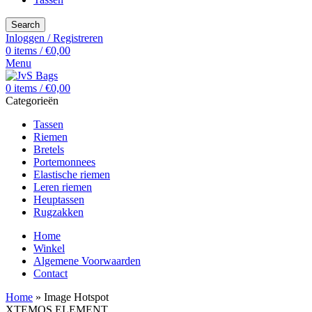
Search
Inloggen / Registreren
0
items
/
€
0,00
Menu
0
items
/
€
0,00
Categorieën
Tassen
Riemen
Bretels
Portemonnees
Elastische riemen
Leren riemen
Heuptassen
Rugzakken
Home
Winkel
Algemene Voorwaarden
Contact
Home
»
Image Hotspot
XTEMOS ELEMENT