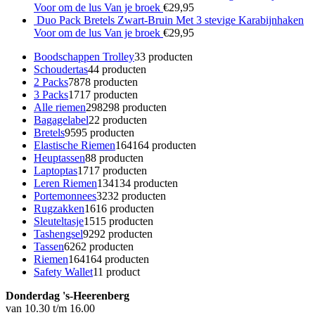
Voor om de lus Van je broek
€
29,95
Duo Pack Bretels Zwart-Bruin Met 3 stevige Karabijnhaken
Voor om de lus Van je broek
€
29,95
Boodschappen Trolley
3
3 producten
Schoudertas
4
4 producten
2 Packs
78
78 producten
3 Packs
17
17 producten
Alle riemen
298
298 producten
Bagagelabel
2
2 producten
Bretels
95
95 producten
Elastische Riemen
164
164 producten
Heuptassen
8
8 producten
Laptoptas
17
17 producten
Leren Riemen
134
134 producten
Portemonnees
32
32 producten
Rugzakken
16
16 producten
Sleuteltasje
15
15 producten
Tashengsel
92
92 producten
Tassen
62
62 producten
Riemen
164
164 producten
Safety Wallet
1
1 product
Donderdag 's-Heerenberg
van 10.30 t/m 16.00