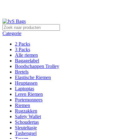
Sterk in lederwaren!
Categorie
2 Packs
3 Packs
Alle riemen
Bagagelabel
Boodschappen Trolley
Bretels
Elastische Riemen
Heuptassen
Laptoptas
Leren Riemen
Portemonnees
Riemen
Rugzakken
Safety Wallet
Schoudertas
Sleuteltasje
Tashengsel
Tassen