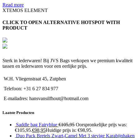
Read more
XTEMOS ELEMENT
CLICK TO OPEN ALTERNATIVE HOTSPOT WITH
PRODUCT
Sterk in lederwaren! Bij JVS Bags verkopen we premium kwaliteit
tassen en lederwaren voor een eerlijke prijs.
W.H. Vliegenstraat 45, Zutphen
Telefoon: +31 6 27 834 977
E-mailadres: hansvansilfhout@hotmail.com
Laatste Producten
Saddle bag Fairyblue
€
105,95
Oorspronkelijke prijs was:
€105,95.
€
98,95
Huidige prijs is: €98,95.
Duo Pack Bretels Zwart-Camel Met 3 stevige Karabijnhaken