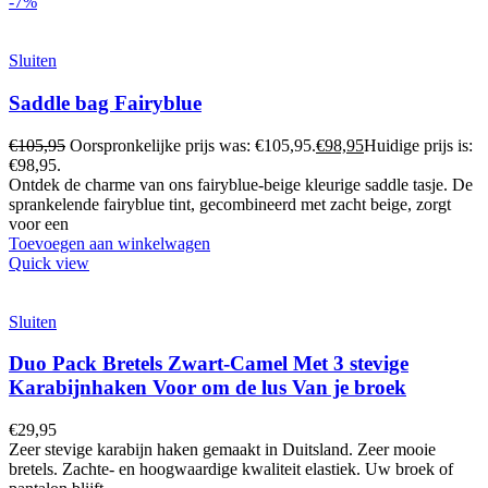
-7%
Sluiten
Saddle bag Fairyblue
€
105,95
Oorspronkelijke prijs was: €105,95.
€
98,95
Huidige prijs is:
€98,95.
Ontdek de charme van ons fairyblue-beige kleurige saddle tasje. De
sprankelende fairyblue tint, gecombineerd met zacht beige, zorgt
voor een
Toevoegen aan winkelwagen
Quick view
Sluiten
Duo Pack Bretels Zwart-Camel Met 3 stevige
Karabijnhaken Voor om de lus Van je broek
€
29,95
Zeer stevige karabijn haken gemaakt in Duitsland. Zeer mooie
bretels. Zachte- en hoogwaardige kwaliteit elastiek. Uw broek of