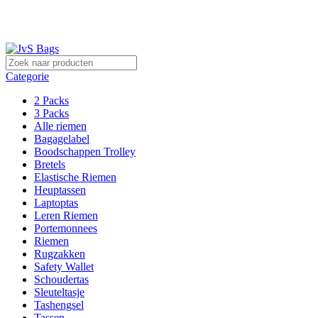
Sterk in lederwaren!
Categorie
2 Packs
3 Packs
Alle riemen
Bagagelabel
Boodschappen Trolley
Bretels
Elastische Riemen
Heuptassen
Laptoptas
Leren Riemen
Portemonnees
Riemen
Rugzakken
Safety Wallet
Schoudertas
Sleuteltasje
Tashengsel
Tassen