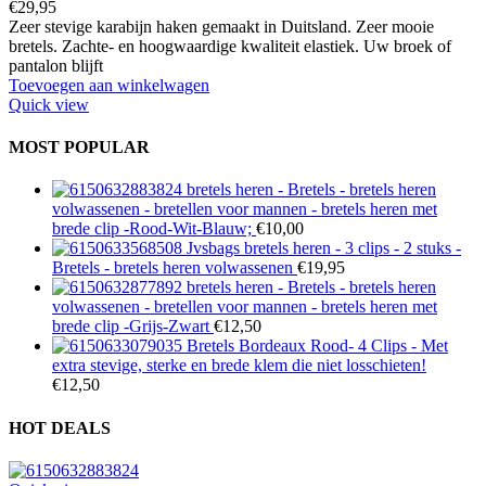
€
29,95
Zeer stevige karabijn haken gemaakt in Duitsland. Zeer mooie
bretels. Zachte- en hoogwaardige kwaliteit elastiek. Uw broek of
pantalon blijft
Toevoegen aan winkelwagen
Quick view
MOST POPULAR
bretels heren - Bretels - bretels heren
volwassenen - bretellen voor mannen - bretels heren met
brede clip -Rood-Wit-Blauw;
€
10,00
Jvsbags bretels heren - 3 clips - 2 stuks -
Bretels - bretels heren volwassenen
€
19,95
bretels heren - Bretels - bretels heren
volwassenen - bretellen voor mannen - bretels heren met
brede clip -Grijs-Zwart
€
12,50
Bretels Bordeaux Rood- 4 Clips - Met
extra stevige, sterke en brede klem die niet losschieten!
€
12,50
HOT DEALS